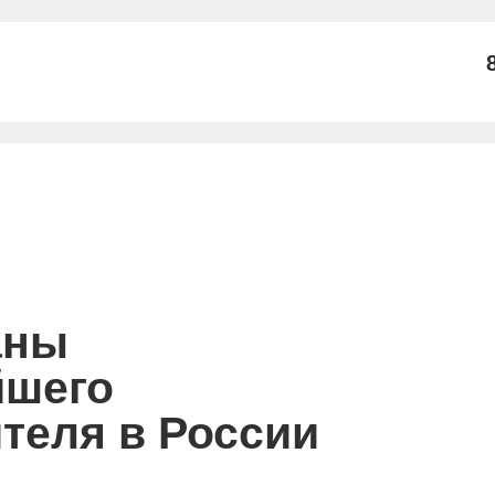
аны
йшего
теля в России