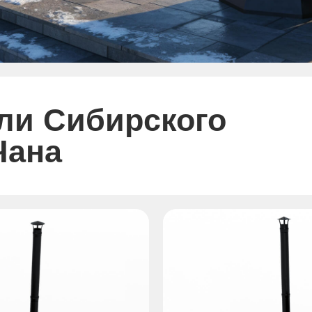
ли Сибирского
Чана