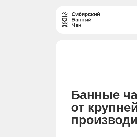
Банные ч
от крупне
производи