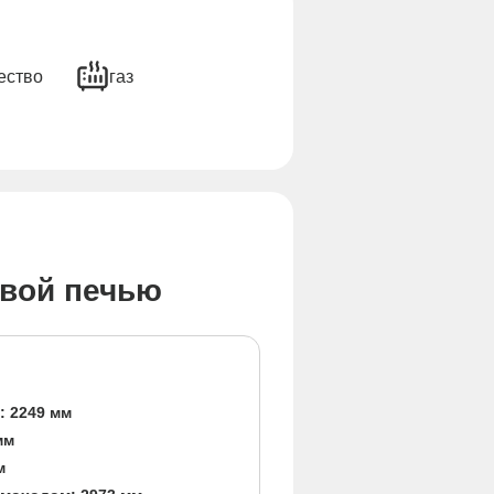
ество
газ
овой печью
: 2249 мм
мм
м