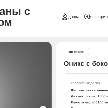
аны с
дрова
электрич
ом
хит продаж
Оникс с бок
Габариты изделия
Ширина чана с печью
Диаматр чаши: 1850 
Высота чаши: 1100 м