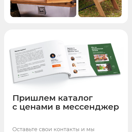
меняет цвет от синего
до красно-оранжевого
цвета в процессе
нагрева воды
По достижению температуры свыше
35°С, подсветка фиксирует красно-
оранжевый цвет и начинает
переливаться как пламя (лава)
Синий
Красный
5°С
20°С
35°С