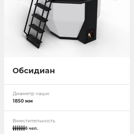
Посмотрите видео
о Сибирском Граале