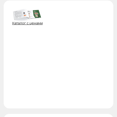
Мобильное приложение
для управления
банными чанами
и термокупелями
Доступно к установке со всеми
моделями, имеющими электронагрев,
гидро-массаж и подсветку