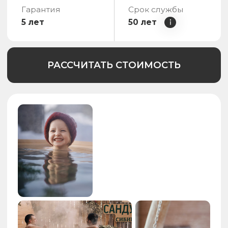
хит продаж
Сибирская Лава
Габариты изделия
Диаметр чаши: 2350 мм
Ширина чаши: 1251 мм