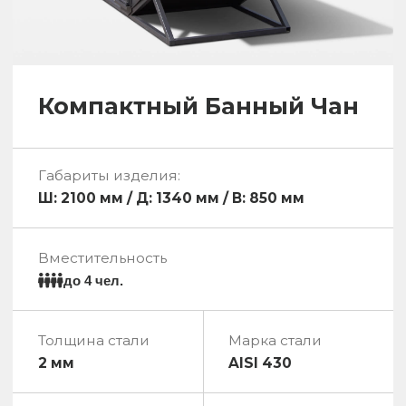
Уличное джакузи
с подогревом
дрова
электричество
газ