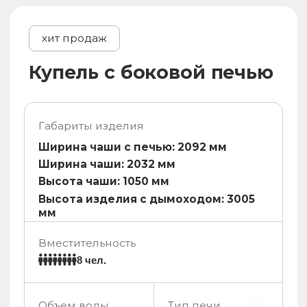
хит продаж
Сибирская ванна для 2-х
Габариты изделия
Длина: 2300 мм
Ширина ванны: 1000 мм
Высота ванны с дымоходом: 2583 мм
Вместительность
2 чел.
Объем воды
Тип печи
0,9 м³
вод. рубашка
Толщина стали
Марка стали
1,5 мм / 2 мм
AISI 430
Гарантия
Срок службы
7 лет
50 лет