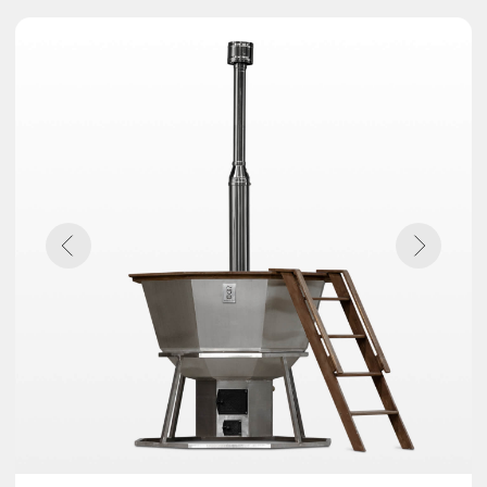
Купели
с по догревом
дрова
электричество
газ