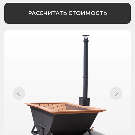
2 м³
вод. рубашка
Толщина стали
Марка стали
2 мм
AISI 304
Гарантия
Срок службы
10 лет
50 лет
РАССЧИТАТЬ СТОИМОСТЬ
ПОДРОБНЕЕ
Каталог с ценами