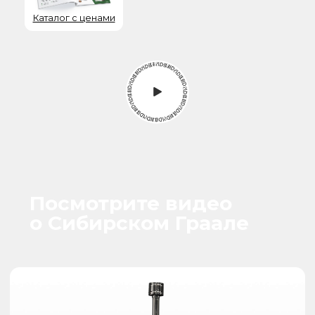
Компактный Банный Чан
Габариты изделия:
Ш: 2100 мм / Д: 1340 мм / В: 850 мм
Вместительность
до 4 чел.
Толщина стали
Марка стали
2 мм
AISI 430
Гарантия
Срок службы
5 лет
50 лет
РАССЧИТАТЬ СТОИМОСТЬ