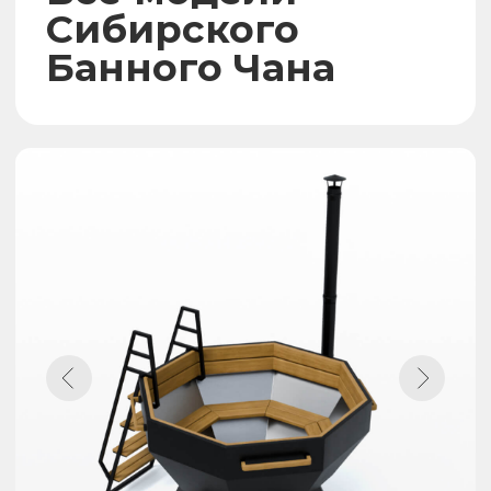
Обсидиан
Диаметр чаши:
1850 мм
Вместительность
6 чел.
Толщина стали
Марка стали
2 мм
AISI 304 / 430
Гарантия
Срок службы
7 лет
50 лет
РАССЧИТАТЬ СТОИМОСТЬ