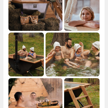
Вместительность
10 чел.
Объем воды
Тип печи
2 м³
электро-нагрев,
дровяная,
газовая
Толщина стали
Марка стали
2 мм
AISI 304
Гарантия
Срок службы
10 лет
50 лет
РАССЧИТАТЬ СТОИМОСТЬ
ПОДРОБНЕЕ
Подсветка купели