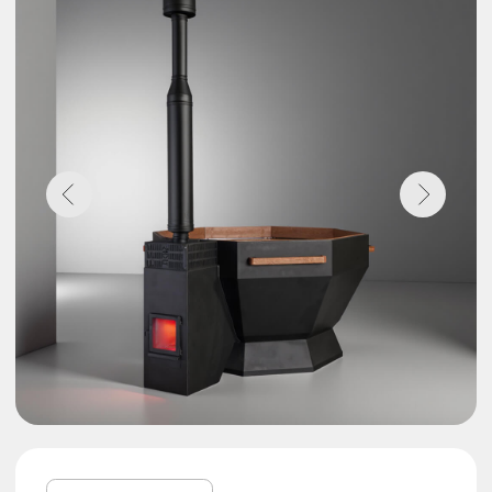
Вместительность
6 чел.
Объем воды
Тип печи
1,5 м³
вод. рубашка
Толщина стали
Марка стали
2 мм / 3 мм
AISI 304 / 430
Гарантия
Срок службы
10 лет
50 лет
РАССЧИТАТЬ СТОИМОСТЬ
ПОДРОБНЕЕ