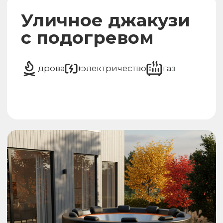
Запуск чана и
завершение работы
Управление
наливом и сливом
воды
Управление
гидромассажем
Настройка
подсветки
Управление
уровнем воды