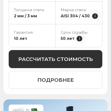
Оникс с нижней печью
Диаметр чаши:
1800 мм
Вместительность
6 чел.