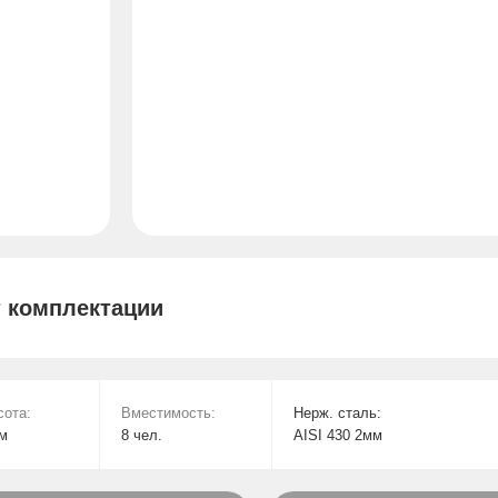
т комплектации
сота:
Вместимость:
Нерж. сталь:
см
8 чел.
AISI 430 2мм