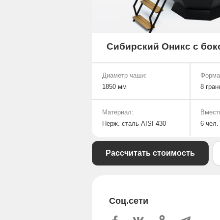
Сибирский Оникс с бок
Диаметр чаши:
Форма
1850 мм
8 гран
Материал:
Вмест
Нерж. сталь AISI 430
6 чел.
Рассчитать стоимость
Соц.сети