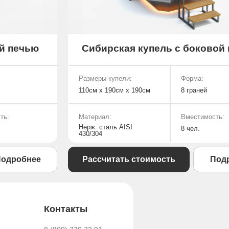
й печью
Сибирская купель с боковой
Размеры купели:
Форма:
110см х 190см х 190см
8 граней
ть:
Материал:
Вместимость:
Нерж. сталь AISI
8 чел.
430/304
одробнее
Рассчитать стоимость
Под
Контакты