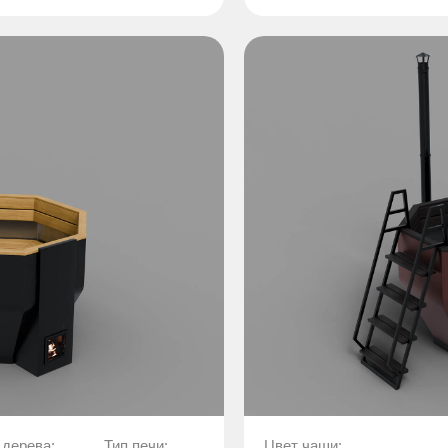
 дерева:
Тип печи:
Цвет чаши: