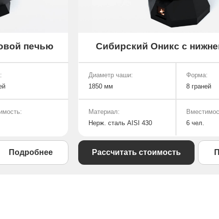
овой печью
Сибирский Оникс с нижне
:
Диаметр чаши:
Форма:
ей
1850 мм
8 граней
имость:
Материал:
Вместимос
Нерж. сталь AISI 430
6 чел.
Подробнее
Рассчитать стоимость
П