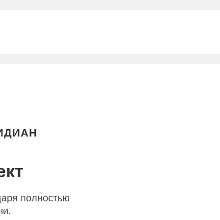
ИДИАН
ект
даря полностью
чи.