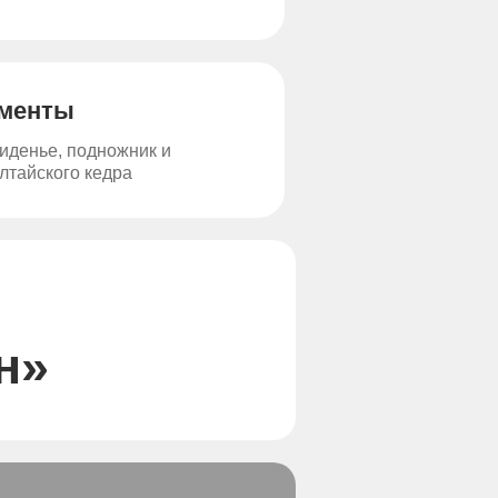
ементы
сиденье, подножник и
лтайского кедра
н»