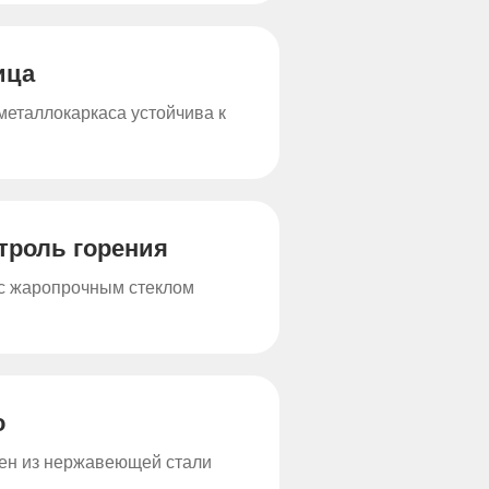
ица
еталлокаркаса устойчива к
троль горения
 с жаропрочным стеклом
о
лен из нержавеющей стали