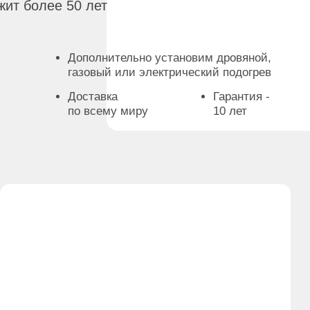
Персональная Купель
Высота х диаметр:
Форма:
120х110см
Круглая, треуг., прямоуг.
Материал:
Вместимость:
Нерж. сталь AISI 304
от 1 до 6 человек
РАССЧИТАТЬ СТОИМОСТЬ