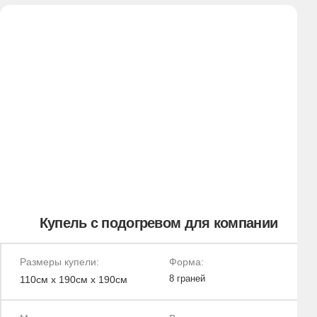
РАССЧИТАТЬ СТОИМОСТЬ
Премиальная купель для большой
компании
Диаметр купели:
Форма:
235см
Круглая
Материал:
Вместимость:
Нерж. сталь AISI 304
8-10 человек