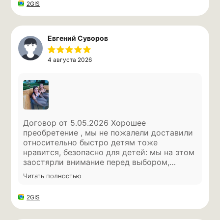
банных чанов определенной формы и
2GIS
функциональной принадлежности в России,
Казахстане, Республике Беларусь и
Евросоюзе.
Евгений Суворов
4 августа 2026
Подпишитесь на нас
в социальных сетях
Чтобы не пропустить специальные
Договор от 5.05.2026 Хорошее
предложения
преобретение , мы не пожалели доставили
относительно быстро детям тоже
нравится, безопасно для детей: мы на этом
заостярли внимание перед выбором,
спасибо вам)
Читать полностью
2GIS