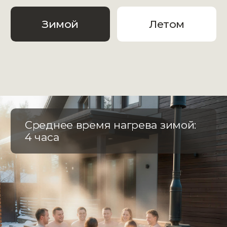
о Сибирском
Банном Чане