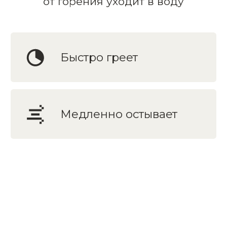
Живой огонь и полная независимость
от электричества и газа
Электрический
Управляйте температурой простым
нажатием кнопки