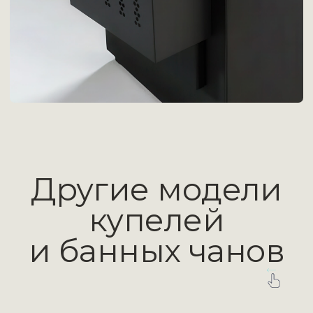
печь с водяной
рубашкой
2 мм (AISI 304)
спинки, сидушки и
подножник из алтайского
кедра
Комплект
дымохода
Из жаропрочной нержавеющей стали AISI 430
Инструкция
Рекомендации по установке и