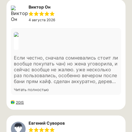
Виктор Он
4 августа 2026
Если честно, сначала сомневались стоит ли
вообще покупать чан) но жена уговорила, и
сейчас вообще не жалею. уже несколько
Новосибирск,
раз пользовались, особенно вечером после
ул. Большевистская, 37,
офис 107
бани прям кайф. сделан аккуратно, дерево
красивое, ничего нигде не люфтит.
Читать полностью
привезли без проблем, все как
КОНТАКТЫ
договаривались. в целом впечатления
8 (800) 770 73 91
2GIS
очень хорошие) надеюсь прослужит долго,
info@sibach.ru
пока вообще никаких вопросов нет.
Евгений Суворов
Конфигуратор
Характеристики