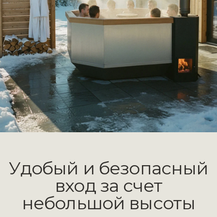
Сэндвич-труба дымохода
исключает возможность ожога
Эффективная
печь с водяной
рубашкой
Полностью окружена водой, тепло
от горения уходит в воду
Быстро греет