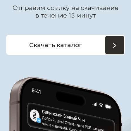
Другие модели
купелей
и банных чанов