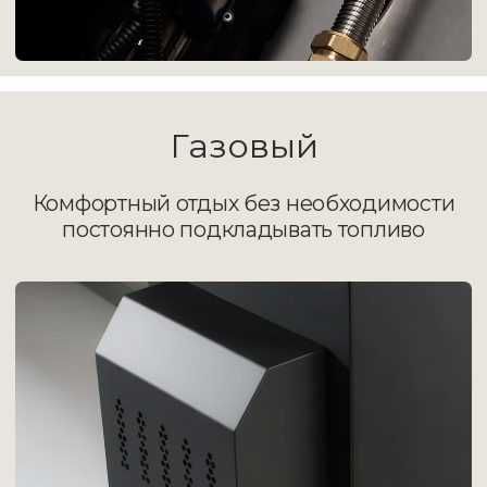
Стандартная
комплектация
Купель с печью
чаша из нерж. стали
толщиной 2 мм (AISI 304)