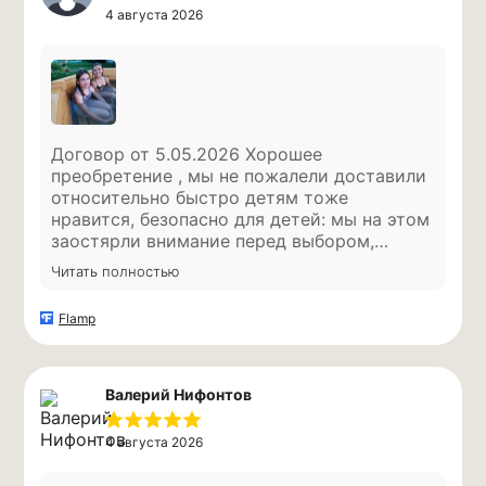
4 августа 2026
Каталог
Отзывы
Преимущества
© ООО "СБЧ", 2026
Сайт создан
Договор от 5.05.2026 Хорошее
Политика обработки ПД
преобретение , мы не пожалели доставили
Согласие на обработку ПД
относительно быстро детям тоже
нравится, безопасно для детей: мы на этом
заостярли внимание перед выбором,
спасибо вам)
Читать полностью
Flamp
Валерий Нифонтов
4 августа 2026