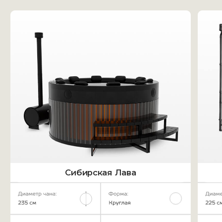
сборке,
Правила растопки и
завершения процедуры
парения,
Особенности пользования,
транспортировки, хранения и
меры предосторожности.
Комплект
инструментов
Для снятия подножника,
спинок и сидушек
Дополнить
комплектацию