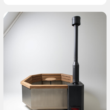
Больше пространства благодаря увеличенной
длине граней
Низкий силуэт для
безопасного подъема
Высота 1100 мм, длина - 1900 мм, ширина -
1900 мм
Надежный подиум
Выверенная геометрия металлокаркаса
устойчива к упругим деформациям
Визуальный контроль
горения
Удобная печная дверца с жаропрочным
стеклом