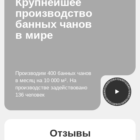
Первый канал
НТВ
В передаче "Доброе Утро"
В передаче “Ч