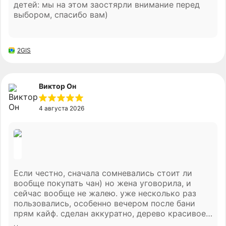
детей: мы на этом заостярли внимание перед
выбором, спасибо вам)
2GIS
Виктор Он
4 августа 2026
Если честно, сначала сомневались стоит ли
вообще покупать чан) но жена уговорила, и
сейчас вообще не жалею. уже несколько раз
пользовались, особенно вечером после бани
прям кайф. сделан аккуратно, дерево красивое,
ничего нигде не люфтит. привезли без проблем,