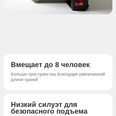
Прослужит долго
Корпус чаши изготовлен из сатинированной
нержавеющей стали марки AISI 430/304 2 мм
Деревянные элементы
Верхняя часть, спинки, сиденье и ступени
выполнены из алтайского кедра