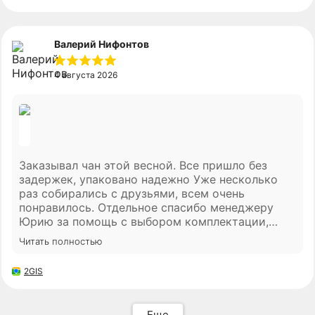
Валерий Нифонтов
4 августа 2026
Заказывал чан этой весной. Все пришло без
задержек, упаковано надежно Уже несколько
раз собирались с друзьями, всем очень
понравилось. Отдельное спасибо менеджеру
Юрию за помощь с выбором комплектации,
сами бы долго думали. все с кайфом короче!
Читать полностью
2GIS
Еще