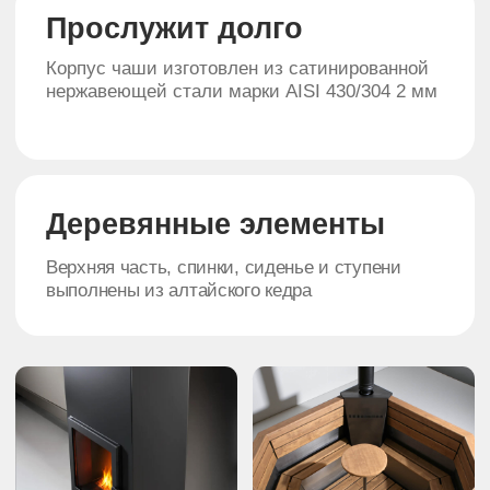
Дополнительные
опции
Приложение
для управления
банным чаном