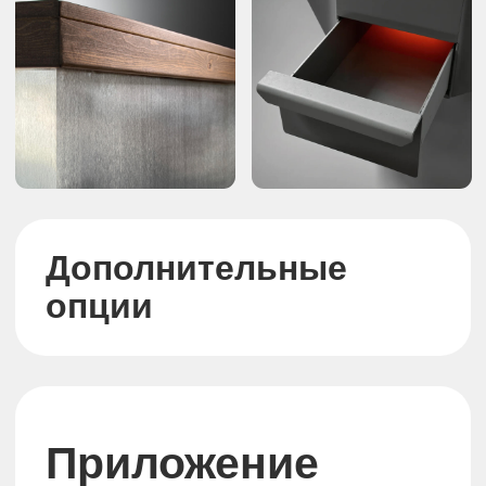
Запуск чана и завершение
работы
Управление наливом и
сливом воды
Управление гидромассажем
Настройка
подсветки
Управление
уровнем воды
Управление температурой