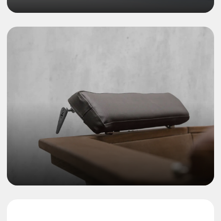
Крупнейшее
производство
банных чанов