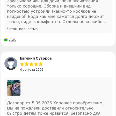
Заказывали чан для дачи, пока впечатления
прислушались к совету.
только хорошие. Сборка и внешний вид
Преимущества
полностью устроили (каких-то косяков не
Производство
найдено!) Вода как мне кажется долго держит
тепло, сидеть комфортно. Отдельное спасибо
менеджеру Ивану за помощь с выбором
Читать полностью
© ООО "СБЧ", 2026
комплектации , мы довольны
Сайт создан студией 2Mars
2GIS
Политика обработки ПД
Согласие на обработку ПД
Евгений Суворов
4 августа 2026
Договор от 5.05.2026 Хорошее преобретение ,
мы не пожалели доставили относительно
быстро детям тоже нравится, безопасно для