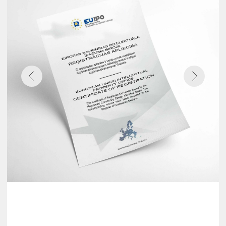
Мнение звезд
о купании
в Сибирском
Банном Чане