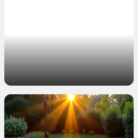
в мире
Производим 400 банных чанов
в месяц на 10 000 м². На
производстве задействовано
136 человек
Отзывы
о Сибирском
Банном Чане