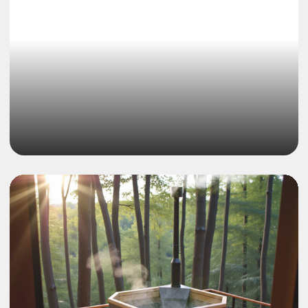
Производим 400 банных чанов
в месяц на 10 000 м². На
производстве задействовано
136 человек
Отзывы
о Сибирском
Банном Чане