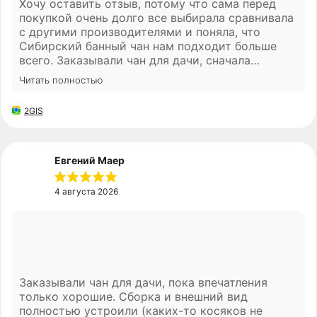
Хочу оставить отзыв, потому что сама перед
покупкой очень долго все выбирала сравнивала
с другими производителями и поняла, что
Сибирский банный чан нам подходит больше
всего. Заказывали чан для дачи, сначала
переживали как все пройдет с доставкой, но
Читать полностью
зря. привезли в обещанные сроки, заранее
Контакты
позвонили, все спокойно разгрузили. сам чан
2GIS
очень понравился дерево аккуратно
8 (800) 770 73 91
обработано, метал тоже сделан качественно.
Первый раз топили всей семьей, потом еще
info@sibach.ru
приезжала сестра с мужем и детьми. если
Евгений Маер
Новосибирск,
честно, думала один раз попробуем и будет
ул. Большевистская, 37, офис 107
стоять, но получилось наоборот)) теперь почти
4 августа 2026
каждые выходные собираемся именно возле
чана. вечером вообще отдельная атмосфера.
Навигация
спасибо консультанту Семену, что помог
определиться с комплектацией. поначалу
Как устроена купель
казалось что некоторые вещи не особо нужны,
но сейчас понимаю что хорошо, что
Заказывали чан для дачи, пока впечатления
Комплектации
прислушались к совету.
только хорошие. Сборка и внешний вид
Преимущества
полностью устроили (каких-то косяков не