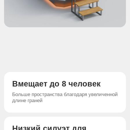
Визуальный контроль
горения
Удобная печная дверца с жаропрочным
стеклом
Прослужит долго
Корпус чаши изготовлен из сатинированной
нержавеющей стали марки AISI 430/304 2мм
Деревянные элементы
Верхняя часть, спинки, сиденье и ступени
выполнены из алтайского кедра