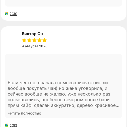
2GIS
Виктор Он
4 августа 2026
Если честно, сначала сомневались стоит ли
вообще покупать чан) но жена уговорила, и
сейчас вообще не жалею. уже несколько раз
пользовались, особенно вечером после бани
прям кайф. сделан аккуратно, дерево красивое,
ничего нигде не люфтит. привезли без проблем,
Читать полностью
все как договаривались. в целом впечатления
очень хорошие) надеюсь прослужит долго, пока
2GIS