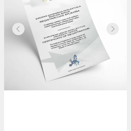
о купании
в Сибирском
Банном Чане
Ольга Бузова
Влад Соколо