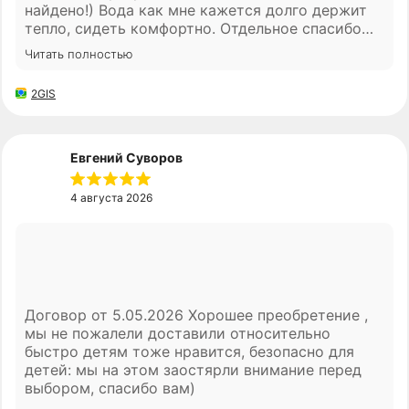
найдено!) Вода как мне кажется долго держит
Производство
тепло, сидеть комфортно. Отдельное спасибо
менеджеру Ивану за помощь с выбором
Читать полностью
комплектации , мы довольны
© ООО "СБЧ", 2026
2GIS
Сайт создан студией 2Mars
Политика обработки ПД
Согласие на обработку ПД
Евгений Суворов
4 августа 2026
Договор от 5.05.2026 Хорошее преобретение ,
мы не пожалели доставили относительно
быстро детям тоже нравится, безопасно для
детей: мы на этом заостярли внимание перед
выбором, спасибо вам)