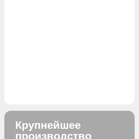
Телеведущая, блогер, актриса, певица.
Российский певец, бл
Отдыхает в "Усадьба банная", г. Москва