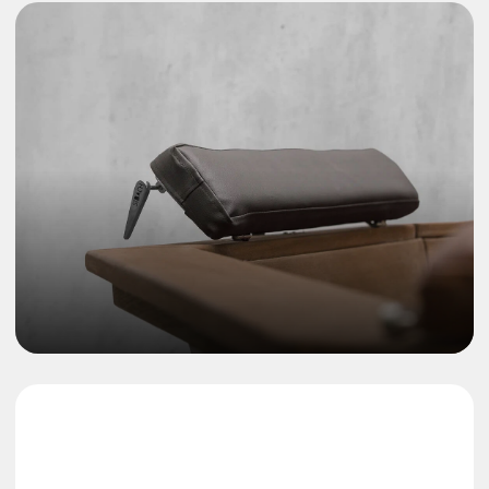
Крупнейшее
производство
банных чанов
в мире