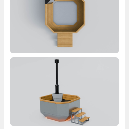
Дополнительные
опции
Приложение
для управления
банным чаном
Установим дополнительно