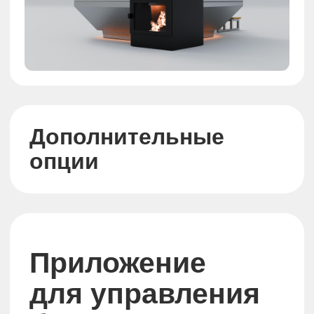
Запуск чана и завершение
работы
Управление наливом и
сливом воды
Управление гидромассажем
Настройка
подсветки
Управление
уровнем воды
Управление температурой
воды