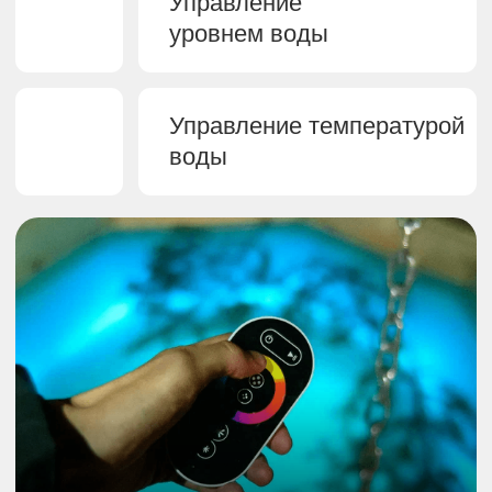
При правильном уходе «Сибирский
банный чан с боковой печью» прослужит
до 50 лет не теряя своей эстетики.
Получите каталог
с ценами
Оставьте свои контакты и мы
отправим Вам PDF-каталог в
мессенджер