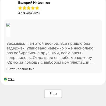
Валерий Нифонтов
4 августа 2026
Заказывал чан этой весной. Все пришло без
задержек, упаковано надежно Уже несколько
раз собирались с друзьями, всем очень
понравилось. Отдельное спасибо менеджеру
Юрию за помощь с выбором комплектации,
сами бы долго думали. все с кайфом короче!
Читать полностью
2GIS
Еще