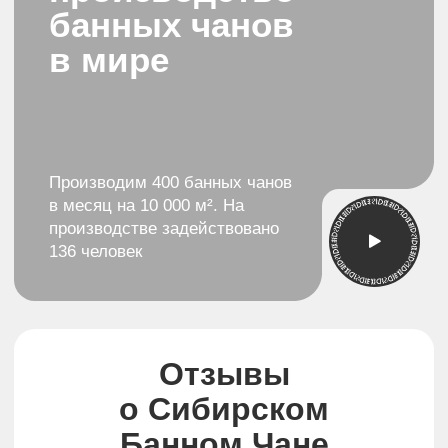
Первый канал
НТВ
В передаче "Доброе Утро"
В передаче “Ч
Telegram-канал