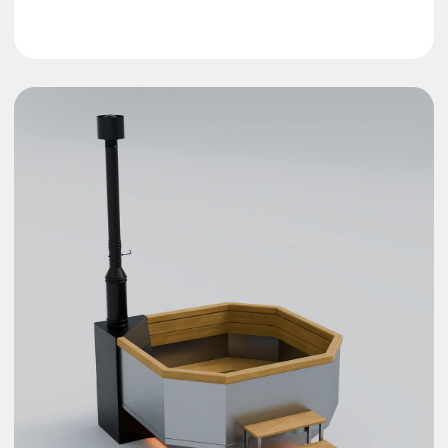
Вмещает до 8 человек
Больше пространства благодаря увеличенной
длине граней
Низкий силуэт для
безопасного подъема
Высота 1100 мм, длина - 1900 мм, ширина -
1900 мм
Надежный подиум
Выверенная геометрия металлокаркаса
устойчива к упругим деформациям