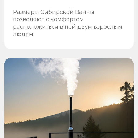
Крупнейшее
производство
банных чанов
в мире
Производим 400 банных
чанов в месяц на 10 000 м².
На производстве
задействовано 136 человек
Отзывы
о Сибирском
Банном Чане