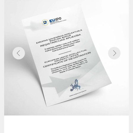
Мнение звезд
о купании
в Сибирском
Банном Чане