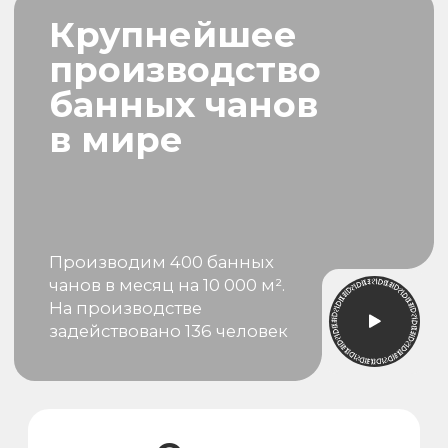
Первый канал
НТВ
В передаче "Доброе Утро"
В передаче “