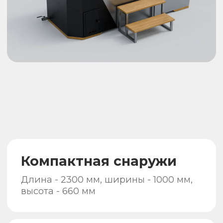
Конструкция защищает
от ожогов
Дымоход из сэндвич-трубы
исключает возможность ожогов
Прослужит долго
Корпус ванны и печь изготовлены из
нержавеющей стали марки AISI 430
Деревянные элементы
Верхняя часть, спинки и сиденье
выполнены из сосны