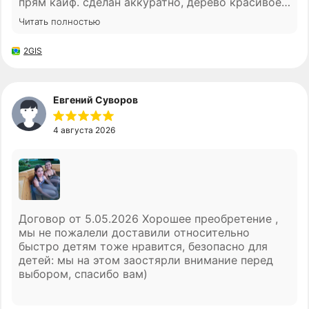
прям кайф. сделан аккуратно, дерево красивое,
ничего нигде не люфтит. привезли без проблем,
Читать полностью
все как договаривались. в целом впечатления
очень хорошие) надеюсь прослужит долго, пока
2GIS
вообще никаких вопросов нет.
Евгений Суворов
4 августа 2026
Договор от 5.05.2026 Хорошее преобретение ,
мы не пожалели доставили относительно
быстро детям тоже нравится, безопасно для
детей: мы на этом заостярли внимание перед
выбором, спасибо вам)