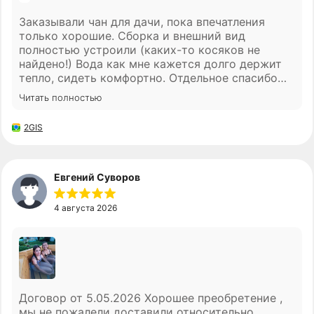
но сейчас понимаю что хорошо, что
Заказывали чан для дачи, пока впечатления
прислушались к совету.
только хорошие. Сборка и внешний вид
Навигация
полностью устроили (каких-то косяков не
найдено!) Вода как мне кажется долго держит
Как устроена ванна
тепло, сидеть комфортно. Отдельное спасибо
менеджеру Ивану за помощь с выбором
Комплектации
Читать полностью
комплектации , мы довольны
Преимущества
2GIS
Производство
Евгений Суворов
© ООО "СБЧ", 2026
Сайт создан студией 2Mars
4 августа 2026
Политика обработки ПД
Согласие на обработку ПД
Договор от 5.05.2026 Хорошее преобретение ,
мы не пожалели доставили относительно