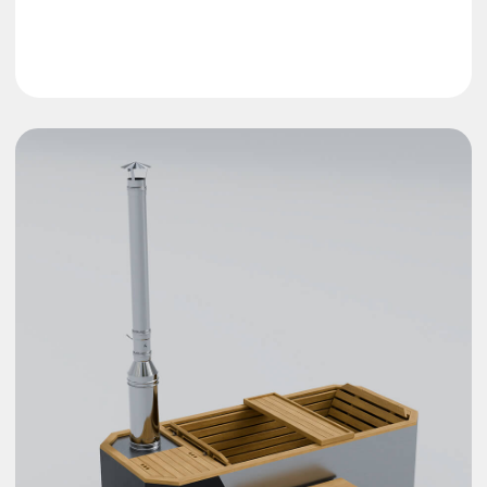
Компактная снаружи
Длина - 2300 мм, ширины - 1000 мм,
высота - 660 мм
Вместительная внутри
С комфортом вместит 2-х взрослых
людей
Быстрый нагрев
За счет полностью погруженной в
воду дровяной печи