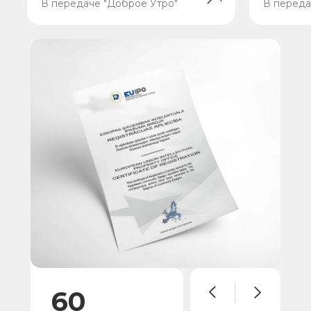
В передаче "Доброе Утро"
В переда
60