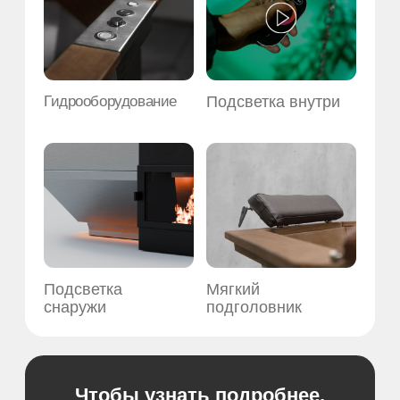
Другие модели
Граненый чан на печи-опоре
Компактный
Диаметр х высота:
Форма:
Размеры чана:
200х110см
8 граней
210х134х85см
Материал:
Вместимость:
Материал: