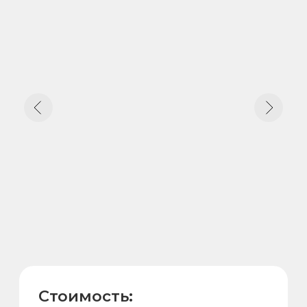
Стоимость: от 426 900₽
Стоимость:
от 426 900₽
Форма:
Размеры купели:
110см х 190см х
8 граней
190см
Вместимость:
Нерж. сталь AISI
430/304
8 чел.