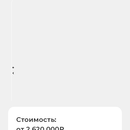
Стоимость: от 2 620
000₽
Стоимость:
от 2 620 000₽
Форма:
Диаметр чана:
круглая
235см
Вместимость:
Нерж. сталь: AISI
304
10 чел.
Типы нагрева