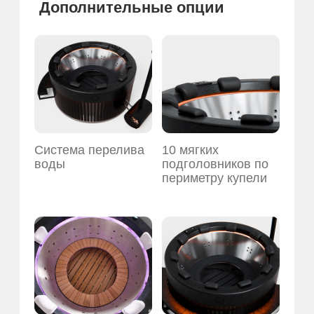
Внешний и
Три варианта
внутренний контур
приставного подиума
подсветки
Аквасаунд с
управлением через
Bluetooth
Чтобы узнать подробнее,
перейдите по
ссылке
Другие модели