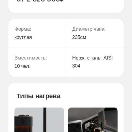
Печь фурако с
Газовая горелка
рециркуляционным
насосом
Электронагрев с
системой
фильтрации
Дополнительные опции