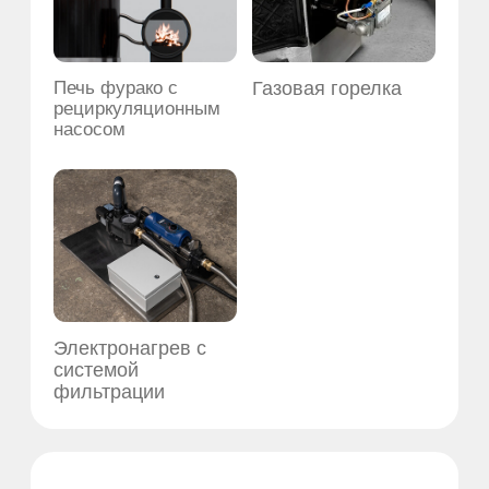
Система перелива
10 мягких
воды
подголовников по
периметру купели
Система джакузи с
Литьевой мрамор
хромотерапией и
встроенным
термометром