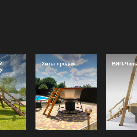
₽
Хиты продаж
ВИП-Чан
₽