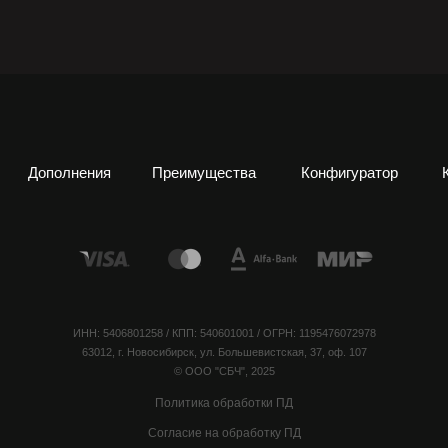
Дополнения
Преимущества
Конфигуратор
ИНН: 5406801258 / КПП: 540601001 / ОГРН: 1195476072978
63012, г. Новосибирск, ул. Большевистская, 37, оф. 107
© ООО "СБЧ", 2025
Политика обработки ПД
Согласие на обработку ПД