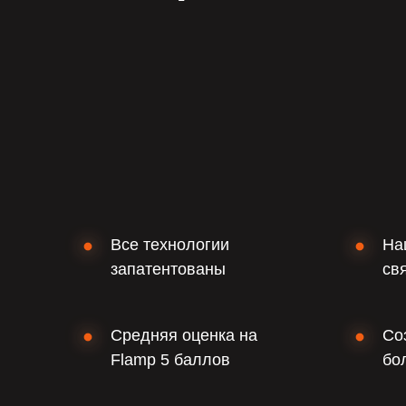
Все технологии
На
запатентованы
св
Средняя оценка на
Со
Flamp 5 баллов
бо