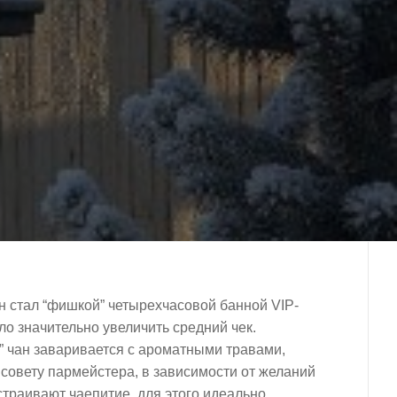
он стал “фишкой” четырехчасовой банной VIP-
ло значительно увеличить средний чек.
” чан заваривается с ароматными травами,
совету пармейстера, в зависимости от желаний
устраивают чаепитие, для этого идеально