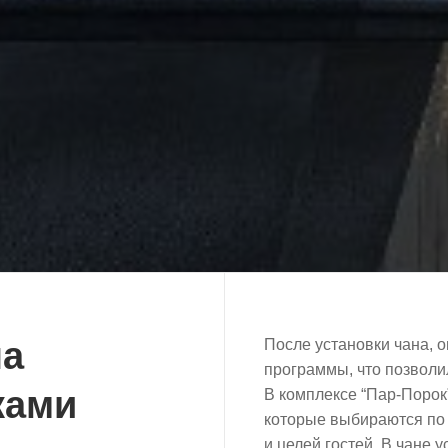
на
После установки чана, 
программы, что позволи
ками
В комплексе “Пар-Порок
которые выбираются по 
и целей гостей. В чане 