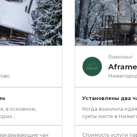
Глэмпинг
Aframe
тово
Нижегородс
ек
Установлены два ча
я, в основном,
Когда возникла идея
дых ...
суеты месте в Нижего
 заказывающие чан
Стоимость услуги па