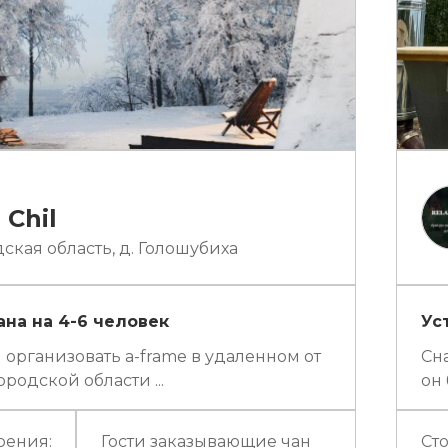
 Chil
кая область, д. Голошубиха
на на 4-6 человек
Ус
 организовать a-frame в удаленном от
Сн
родской области ...
он 
рения:
Гости заказывающие чан
Ст