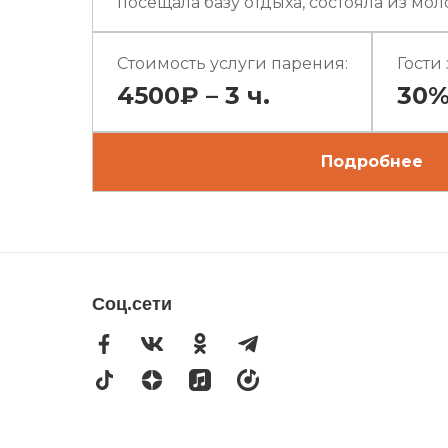
посещала базу отдыха, состояла из моло
Стоимость услуги парения:
Гости
4500₽ – 3 ч.
30
Подробнее
Соц.сети