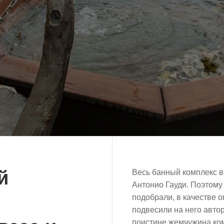
й
Весь банный комплекс в
Антонио Гауди. Поэтому
подобрали, в качестве 
подвесили на него авто
поистине жемчужина ком