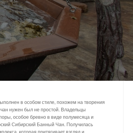
ыполнен в особом стиле, похожем на творения
 чан нужен был не простой. Владельцы
опоры, особое бревно в виде полумесяца и
рский Сибирский Банный Чан. Получилась
плекса, которая притягивает взгляд и