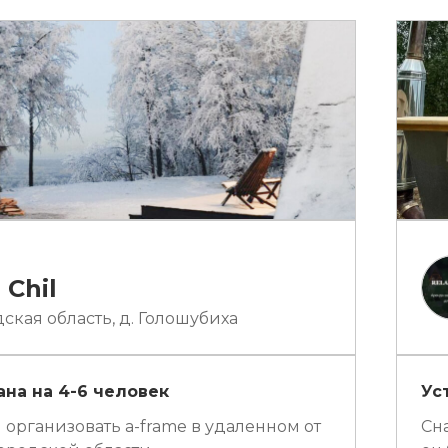
 Chil
кая область, д. Голошубиха
на на 4-6 человек
Ус
 организовать a-frame в удаленном от
Сн