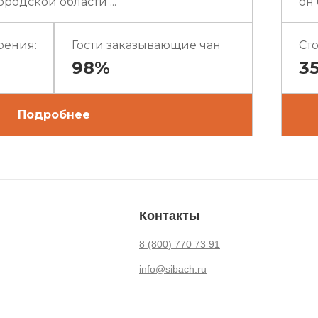
родской области ...
он 
рения:
Гости заказывающие чан
Ст
98%
3
Подробнее
Контакты
8 (800) 770 73 91
info@sibach.ru