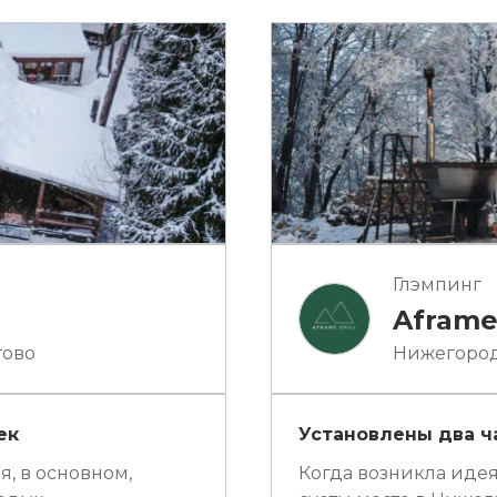
Глэмпинг
Aframe
тово
Нижегородс
ек
Установлены два ча
я, в основном,
Когда возникла идея