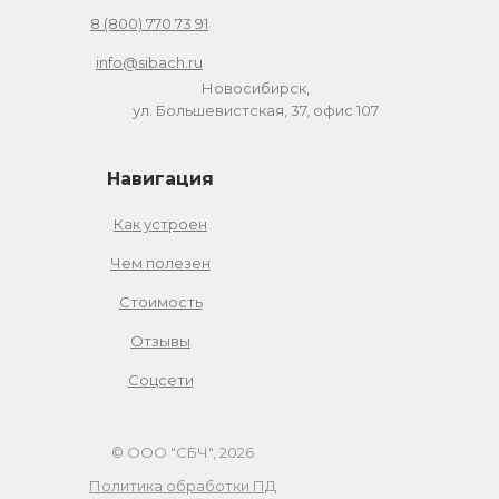
8 (800) 770 73 91
info@sibach.ru
Новосибирск,
ул. Большевистская, 37, офис 107
Навигация
Как устроен
Чем полезен
Стоимость
Отзывы
Соцсети
© ООО "СБЧ", 2026
Политика обработки ПД