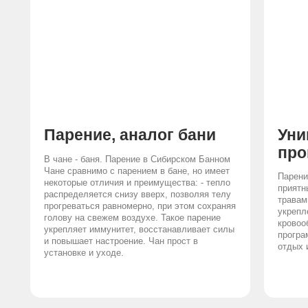
Парение, аналог бани
Уни
пр
В чане - баня. Парение в Сибирском Банном
Чане сравнимо с парением в бане, но имеет
Парени
некоторые отличия и преимущества: - тепло
приятн
распределяется снизу вверх, позволяя телу
травам
прогреваться равномерно, при этом сохраняя
укрепл
голову на свежем воздухе. Такое парение
кровоо
укрепляет иммунитет, восстанавливает силы
програ
и повышает настроение. Чан прост в
отдых 
установке и уходе.